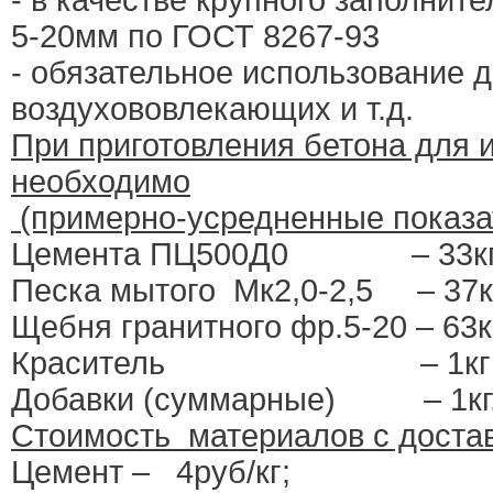
5-20мм по ГОСТ 8267-93
- обязательное использование 
воздухововлекающих и т.д.
При приготовления бетона для 
необходимо
(примерно-усредненные показа
Цемента ПЦ500Д0
– 33к
Песка мытого
Мк2,0-2,5
– 37к
Щебня гранитного фр.5-20 – 63к
Краситель
– 1кг
Добавки (суммарные)
– 1кг
Стоимость
материалов с достав
Цемент –
4руб/кг;