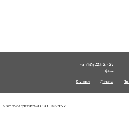
223-25-27
тел.:
(495)
факс.:
Компания
Доставка
Про
© все права принадлежат ООО "Таймекс-М"