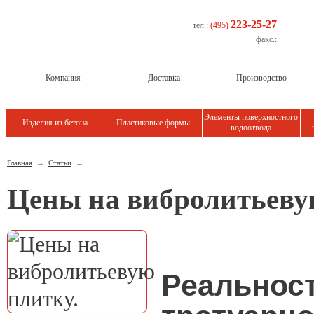
223-25-27
тел.:
(495)
факс.:
Компания
Доставка
Производство
Элементы поверхностного
Изделия из бетона
Пластиковые формы
водоотвода
Главная
→
Статьи
→
Цены на вибролитьеву
Реальнос